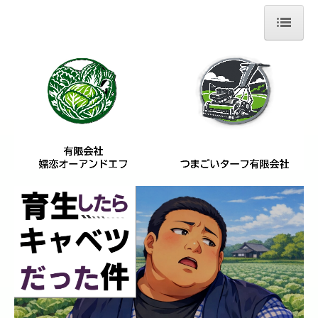
ホーム
嬬恋オーアンドエフ
青果販売
資材関係
つまごいターフ
アクセスマップ
求人案内
お問い合わせ
こだわり栽培野菜の販売