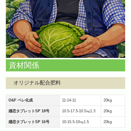
きゃべつ日記
資材関係
オリジナル配合肥料
O&F ペレ化成
11-14-11
20kg
嬬恋タブレットSP 18号
10.5-17.5-10.5㎎1.3
20kg
嬬恋タブレットSP 16号
10-15.5-10㎎1.5
20kg