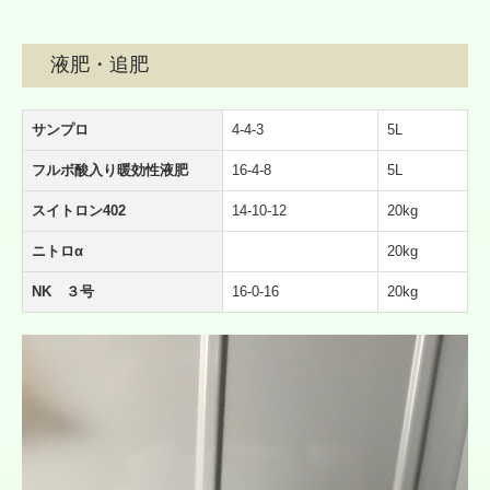
液肥・追肥
サンプロ
4-4-3
5L
フルボ酸入り暖効性液肥
16-4-8
5L
スイトロン402
14-10-12
20kg
ニトロα
20kg
NK ３号
16-0-16
20kg