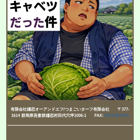
有限会社嬬恋オーアンドエフ/つまごいターフ有限会社
〒377-
1614
群馬県吾妻群嬬恋村田代穴坪1006-1
FAX:
0279-80-9031