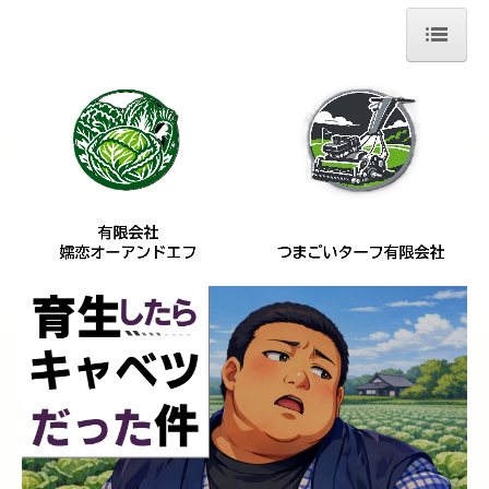
ホーム
嬬恋オーアンドエフ
青果販売
資材関係
つまごいターフ
アクセスマップ
求人案内
お問い合わせ
こだわり栽培野菜の販売