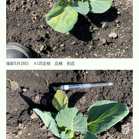
撮影5月18日 ４/25定植 品種 初恋