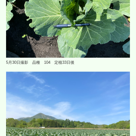
5月30日撮影 品種 104 定植33日後